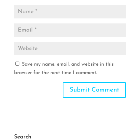
Save my name, email, and website in this
browser for the next time I comment.
A
l
t
e
r
Search