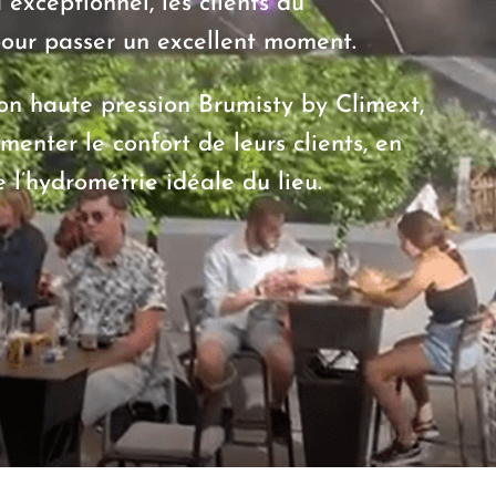
exceptionnel, les clients du
pour passer un excellent moment.
n haute pression Brumisty by Climext,
enter le confort de leurs clients, en
 l’hydrométrie idéale du lieu.