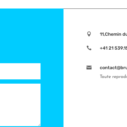

11,Chemin d

+41 21 539.1

contact@br
Toute reprodu