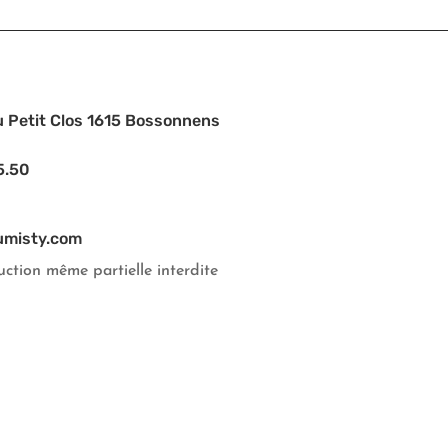
u Petit Clos 1615 Bossonnens
5.50
umisty.com
ction même partielle interdite