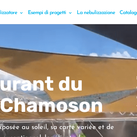
lizzatore
Esempi di progetti
La nebulizzazione
Catalog
urant du
à Chamoson
posée au soleil, sa carte variée et de