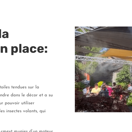
la
n place:
oiles tendues sur la
ondre dans le décor et a su
r pouvoir utiliser
es insectes volants, qui
Armext munies d’un moteur