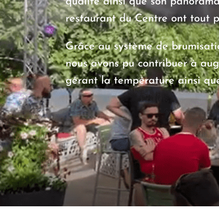
qualité ainsi que son panorama 
restaurant du Centre ont tout 
Grâce au système de brumisatio
nous avons pu contribuer à augm
gérant la température ainsi que